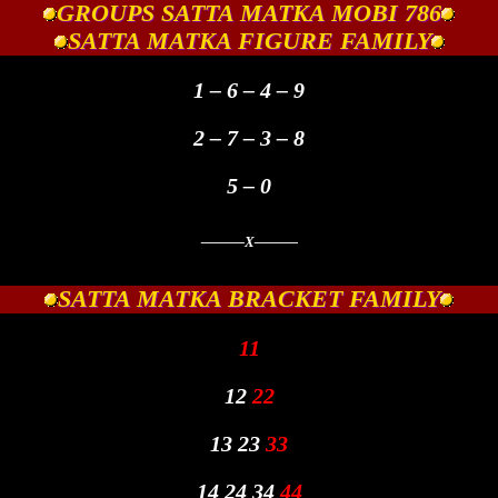
GROUPS SATTA MATKA MOBI 786
SATTA MATKA FIGURE FAMILY
1 – 6 – 4 – 9
2 – 7 – 3 – 8
5 – 0
———X———
SATTA MATKA BRACKET FAMILY
11
12
22
13 23
33
14 24 34
44