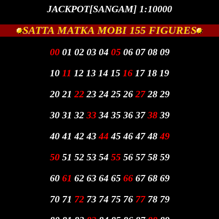
JACKPOT[SANGAM]
1:10000
SATTA MATKA MOBI 155 FIGURES
00
01 02 03 04
05
06 07 08 09
10
11
12 13 14 15
16
17 18 19
20 21
22
23 24 25 26
27
28 29
30 31 32
33
34 35 36 37
38
39
40 41 42 43
44
45 46 47 48
49
50
51 52 53 54
55
56 57 58 59
60
61
62 63 64 65
66
67 68 69
70 71
72
73 74 75 76
77
78 79