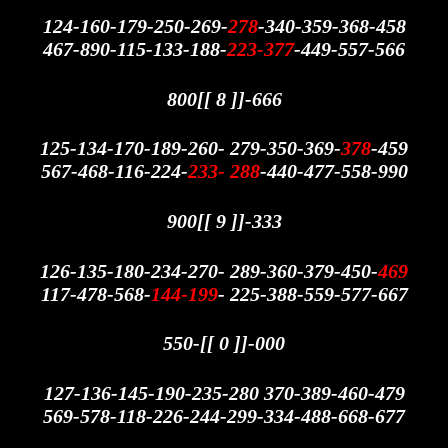
124-160-179-250-269-
278
-340-359-368-458
467-890-115-133-188-
223-377
-449-557-566
800[[ 8 ]]-666
125-134-170-189-260- 279-350-369-
378
-459
567-468-116-224-
233- 288
-440-477-558-990
900[[ 9 ]]-333
126-135-180-234-270- 289-360-379-450-
469
117-478-568-
144-199
- 225-388-559-577-667
550-[[ 0 ]]-000
127-136-145-190-235-280 370-389-460-479
569-578-118-226-244-299-334-488-668-677