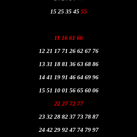
15 25 35 45
55
11 16 61 66
12 21 17 71 26 62 67 76
13 31 18 81 36 63 68 86
14 41 19 91 46 64 69 96
15 51 10 01 56 65 60 06
22 27 72 77
23 32 28 82 37 73 78 87
24 42 29 92 47 74 79 97