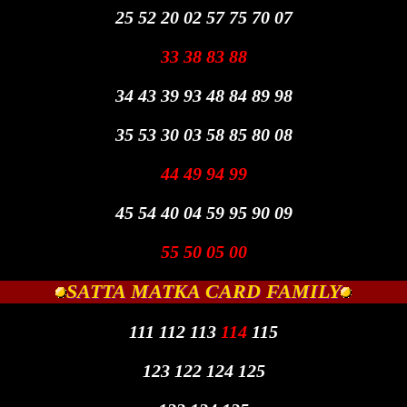
25 52 20 02 57 75 70 07
33 38 83 88
34 43 39 93 48 84 89 98
35 53 30 03 58 85 80 08
44 49 94 99
45 54 40 04 59 95 90 09
55 50 05 00
SATTA MATKA CARD FAMILY
111 112 113
114
115
123 122 124 125